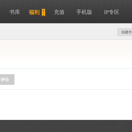
书库
充值
手机版
IP专区
创建作
节评论